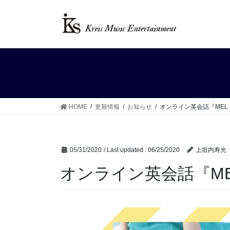
Skip
Skip
to
to
the
the
content
Navigation
HOME
更新情報
お知らせ
オンライン英会話『MEL
05/31/2020
/ Last updated :
06/25/2020
上垣内寿光
オンライン英会話『M