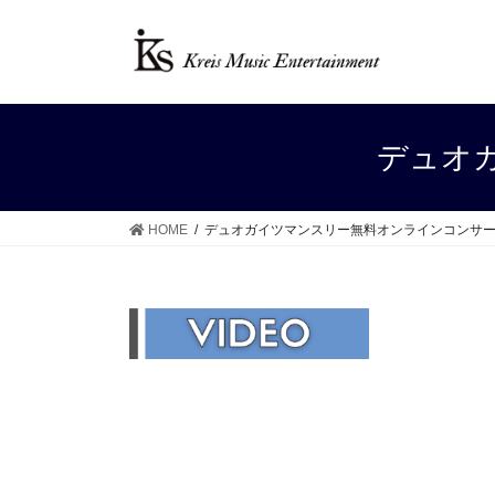
Skip
Skip
to
to
the
the
content
Navigation
デュオ
HOME
デュオガイツマンスリー無料オンラインコンサ