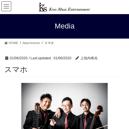
Skip
Skip
to
to
the
the
content
Navigation
Media
HOME
Attachments
スマホ
01/06/2020
/ Last updated :
01/06/2020
上垣内寿光
スマホ