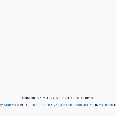
-
Copyright © クライスエムイー All Rights Reserved.
by
WordPress
with
Lightning Theme
&
VK All in One Expansion Unit
by
Vektor,Inc.
t