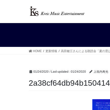
Skip
Skip
to
to
the
the
content
Navigation
HOME
更新情報
高田敏江さんによる朗読会「夏の雲
01/24/2020
/ Last updated :
01/24/2020
上垣内寿光
2a38cf64db94b150414