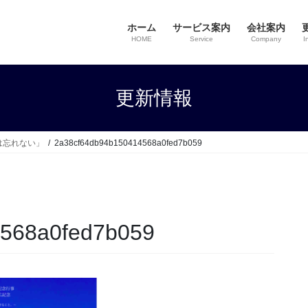
ホーム
サービス案内
会社案内
HOME
Service
Company
I
更新情報
は忘れない」
2a38cf64db94b150414568a0fed7b059
568a0fed7b059