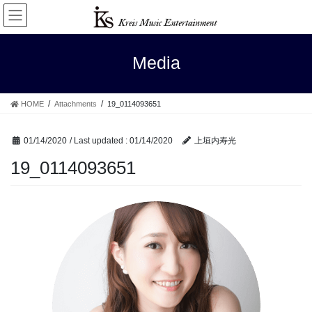
Skip
Skip
to
to
the
the
content
Navigation
Media
HOME
Attachments
19_0114093651
01/14/2020
/ Last updated :
01/14/2020
上垣内寿光
19_0114093651