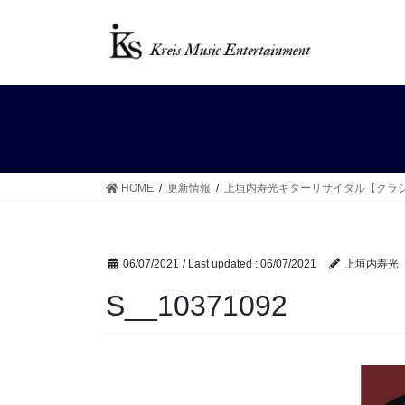
Skip
Skip
to
to
the
the
content
Navigation
HOME
更新情報
上垣内寿光ギターリサイタル【クラシ
06/07/2021
/ Last updated :
06/07/2021
上垣内寿光
S__10371092