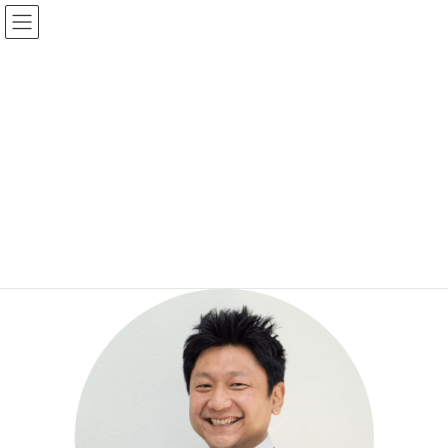
Skip
Skip
to
to
the
the
content
Navigation
更新情報
HOME
更新情報
会社案内
社長プロフィール切り抜き
01/09/2020
/ Last updated :
01/09/2020
上垣内寿光
社長プロフィール切り抜き