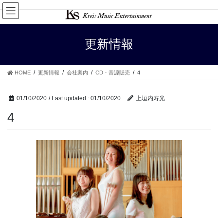
Skip
Skip
to
to
the
the
content
Navigation
更新情報
HOME
更新情報
会社案内
CD・音源販売
4
01/10/2020
/ Last updated :
01/10/2020
上垣内寿光
4