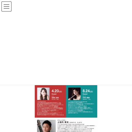
Skip
Skip
to
to
the
the
content
Navigation
更新情報
HOME
更新情報
コンサート予約
S__35520549
01/12/2024
/ Last updated :
01/12/2024
上垣内寿光
S__35520549