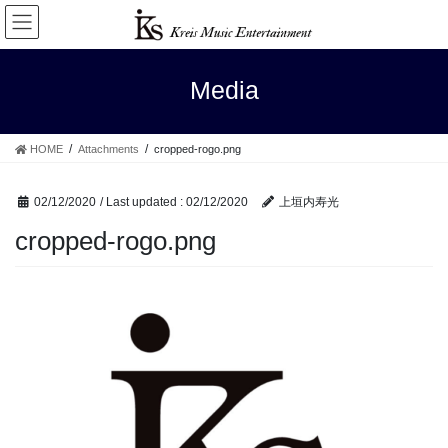
Skip
Skip
to
to
the
the
content
Navigation
Media
HOME
Attachments
cropped-rogo.png
02/12/2020
/ Last updated :
02/12/2020
上垣内寿光
cropped-rogo.png