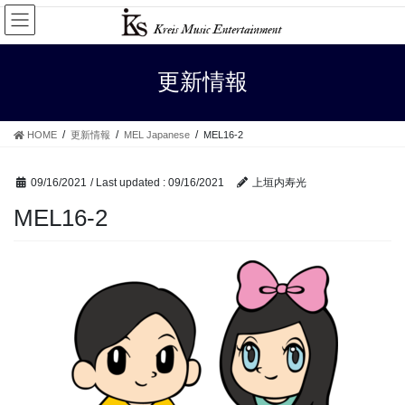
Skip
Skip
to
to
the
the
content
Navigation
更新情報
HOME
更新情報
MEL Japanese
MEL16-2
09/16/2021
/ Last updated :
09/16/2021
上垣内寿光
MEL16-2