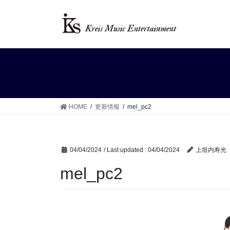
Skip
Skip
to
to
the
the
content
Navigation
HOME
更新情報
mel_pc2
04/04/2024
/ Last updated :
04/04/2024
上垣内寿光
mel_pc2