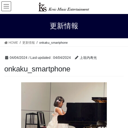
Skip
Skip
to
to
the
the
content
Navigation
更新情報
HOME
更新情報
onkaku_smartphone
04/04/2024
/ Last updated :
04/04/2024
上垣内寿光
onkaku_smartphone