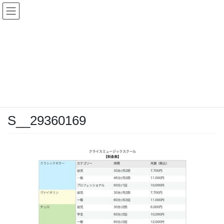
Skip
Skip
to
to
the
the
content
Navigation
更新情報
HOME
更新情報
音楽教室
S__29360169
02/28/2023
/ Last updated :
04/23/2025
上垣内寿光
S__29360169