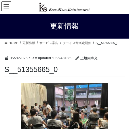
Skip
Skip
to
to
the
the
content
Navigation
更新情報
HOME
更新情報
サービス案内
クライス音楽定期便
S__51355665_0
05/24/2025
/ Last updated :
05/24/2025
上垣内寿光
S__51355665_0