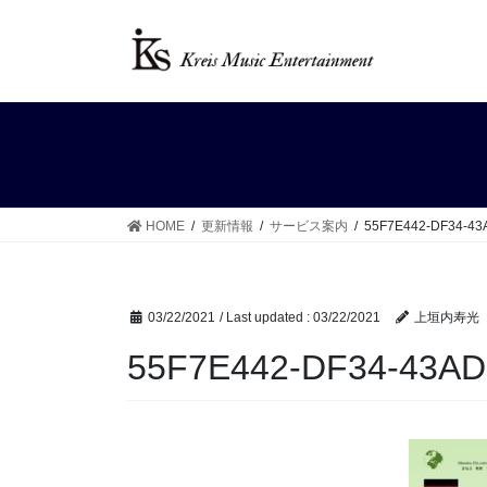
Skip
Skip
to
to
the
the
content
Navigation
HOME
更新情報
サービス案内
55F7E442-DF34-43
03/22/2021
/ Last updated :
03/22/2021
上垣内寿光
55F7E442-DF34-43AD