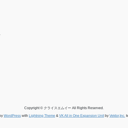
-
Copyright © クライスエムイー All Rights Reserved.
by
WordPress
with
Lightning Theme
&
VK All in One Expansion Unit
by
Vektor,Inc.
t