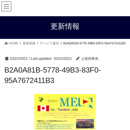
Skip
Skip
to
to
the
the
content
Navigation
更新情報
HOME
更新情報
サービス案内
B2A0A81B-5778-49B3-83F0-95A7672411B3
03/22/2021
/ Last updated :
03/22/2021
上垣内寿光
B2A0A81B-5778-49B3-83F0-
95A7672411B3